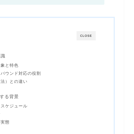
CLOSE
知識
対象と特色
ンバウンド対応の役割
業法）との違い
了する背景
とスケジュール
断
の実態