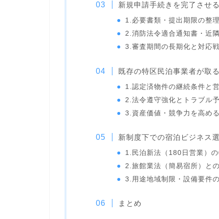
新規申請手続きを完了させ
1.必要書類・提出期限の整
2.消防法令適合通知書・近
3.審査期間の長期化と対応
既存の特区民泊事業者が取
1.認定済物件の継続条件と
2.法令遵守強化とトラブル
3.資産価値・競争力を高め
新制度下での宿泊ビジネス
1.民泊新法（180日営業）
2.旅館業法（簡易宿所）と
3.用途地域制限・設備要件
まとめ