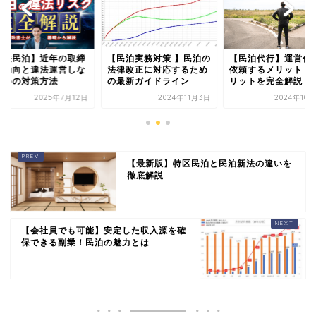
【民泊実務対策 】民泊の
【民泊代行】運営代行を
【違法民泊】
法律改正に対応するため
依頼するメリット・デメ
りの動向と違
の最新ガイドライン
リットを完全解説！
いための対策
2024年11月3日
2024年10月20日
20
【最新版】特区民泊と民泊新法の違いを
徹底解説
【会社員でも可能】安定した収入源を確
保できる副業！民泊の魅力とは