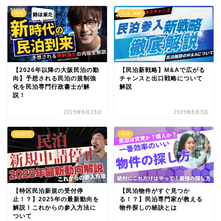
民泊
民泊 副業
【2026年以降の大阪民泊の動
【民泊新戦略】M&Aで広がる
向】予想される民泊の規制強
チャンスと出口戦略について
化を民泊専門行政書士が解
解説
説！
2025年8月23日
2025年8月3日
民泊許可
民泊
【特区民泊新規の受付停
【民泊物件がすぐ見つか
止！？】2025年の最新動向を
る！？】民泊専門家が教える
解説！これからの参入方法に
物件探しの秘訣とは
ついて