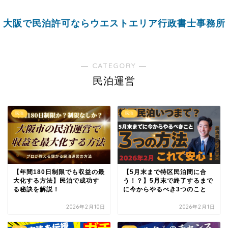
大阪で民泊許可ならウエストエリア行政書士事務所
― CATEGORY ―
民泊運営
民泊
民泊
【年間180日制限でも収益の最
【5月末まで特区民泊間に合
大化する方法】民泊で成功す
う！？】5月末で終了するまで
る秘訣を解説！
に今からやるべき3つのこと
2026年2月10日
2026年2月1日