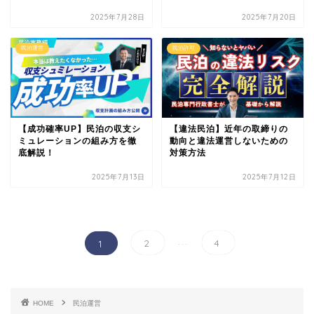
2025年7月28日
2025年7月20日
民泊運営
民泊許可
【成功確率UP】民泊の収支シ
【違法民泊】近年の取締りの
ミュレーションの組み方を徹
動向と違法運営しないための
底解説！
対策方法
2025年7月13日
2025年7月12日
...
2
4
1
HOME
民泊運営